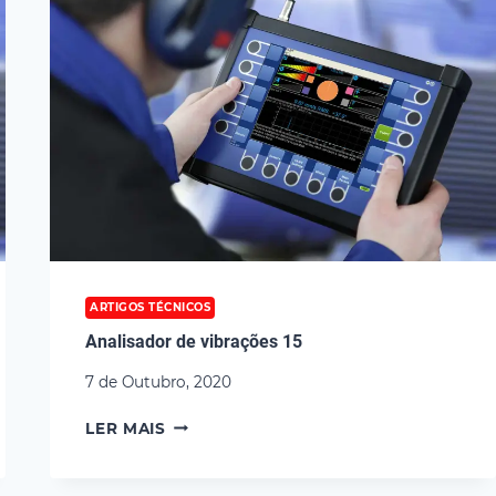
ARTIGOS TÉCNICOS
Analisador de vibrações 15
7 de Outubro, 2020
ANALISADOR
LER MAIS
DE
VIBRAÇÕES
15