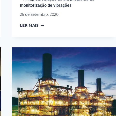
monitorização de vibrações
25 de Setembro, 2020
TRANSMISSOR
LER MAIS
DE
VIBRAÇÕES
COM
SAÍDA
4-
20
MA
–
A
IMPLEMENTAÇÃO
DE
UM
PROGRAMA
DE
MONITORIZAÇÃO
DE