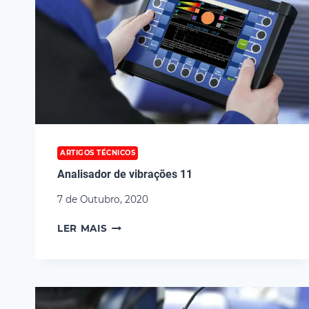
ARTIGOS TÉCNICOS
Analisador de vibrações 11
7 de Outubro, 2020
ANALISADOR
LER MAIS
DE
VIBRAÇÕES
11