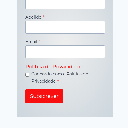
Apelido
*
Email
*
Política de Privacidade
Concordo com a Política de
Privacidade
*
Subscrever