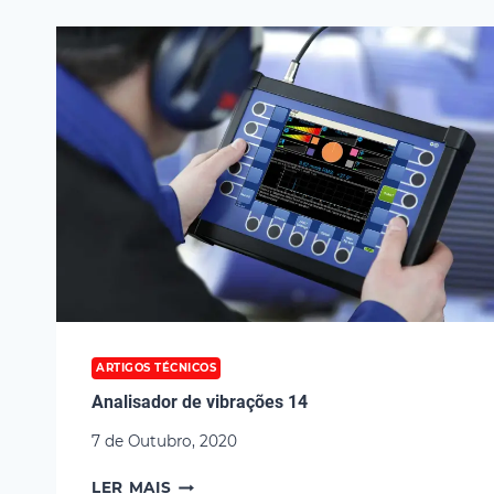
ARTIGOS TÉCNICOS
Analisador de vibrações 14
7 de Outubro, 2020
ANALISADOR
LER MAIS