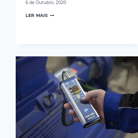
6 de Outubro, 2020
ANALISADOR
LER MAIS
DE
VIBRAÇÕES
1