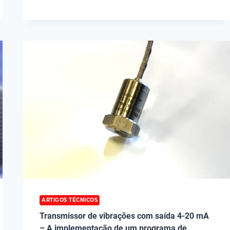
DE
VIBRAÇÕES
2
ARTIGOS TÉCNICOS
Transmissor de vibrações com saída 4-20 mA
– A implementação de um programa de