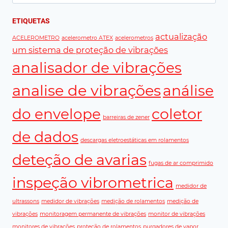
por:
ETIQUETAS
actualização
ACELEROMETRO
acelerometro ATEX
acelerometros
um sistema de proteção de vibrações
analisador de vibrações
analise de vibrações
análise
coletor
do envelope
barreiras de zener
de dados
descargas eletroestáticas em rolamentos
deteção de avarias
fugas de ar comprimido
inspeção vibrometrica
medidor de
ultrassons
medidor de vibrações
medição de rolamentos
medição de
vibrações
monitoragem permanente de vibrações
monitor de vibrações
monitores de vibrações
proteção de rolamentos
purgadores de vapor