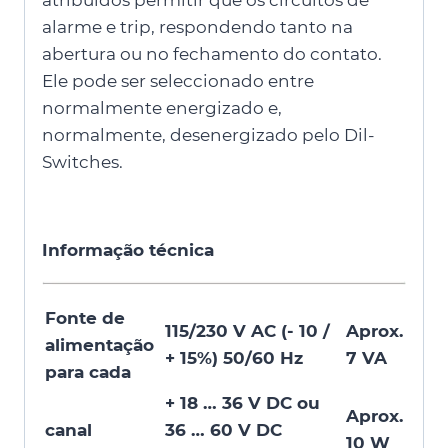
alarme e trip, respondendo tanto na
abertura ou no fechamento do contato.
Ele pode ser seleccionado entre
normalmente energizado e,
normalmente, desenergizado pelo Dil-
Switches.
Informação técnica
Fonte de
115/230 V AC (- 10 /
Aprox.
alimentação
+ 15%) 50/60 Hz
7 VA
para cada
+ 18 … 36 V DC ou
Aprox.
canal
36 … 60 V DC
10 W