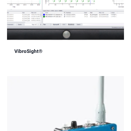
VibroSight®