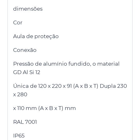
dimensões
Cor
Aula de proteção
Conexão
Pressão de alumínio fundido, o material
GD Al Si 12
Única de 120 x 220 x 91 (A x B x T) Dupla 230
x 280
x 110 mm (A x B x T) mm
RAL 7001
IP65