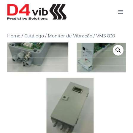
Skip
to
content
Home
/
Catálogo
/
Monitor de Vibração
/
VMS 830