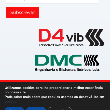
de
email
Subscrever
Utilizamos cookies para lhe proporcionar a melhor experiência
Política de privacidade
no nosso site.
Pode saber mais sobre que cookies usamos ou desativá-los em
opções
.
© 2026 D4Vib powered by
Blue Serenity